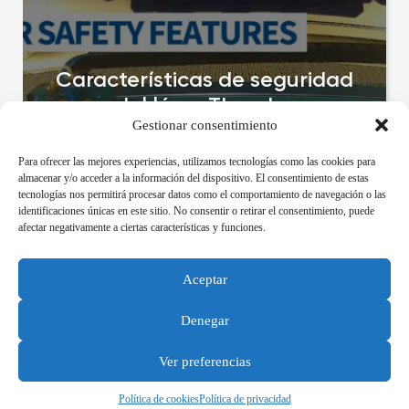
Características de seguridad
del láser Thunder
Gestionar consentimiento
It is important to consider laser cutter safety when 
Para ofrecer las mejores experiencias, utilizamos tecnologías como las cookies para
installing a machine in your home, business, school 
almacenar y/o acceder a la información del dispositivo. El consentimiento de estas
or makerspace. 
tecnologías nos permitirá procesar datos como el comportamiento de navegación o las
identificaciones únicas en este sitio. No consentir o retirar el consentimiento, puede
afectar negativamente a ciertas características y funciones.
Sergio Cotán
12/15/2023
Aceptar
Denegar
Ver preferencias
Política de cookies
Política de privacidad